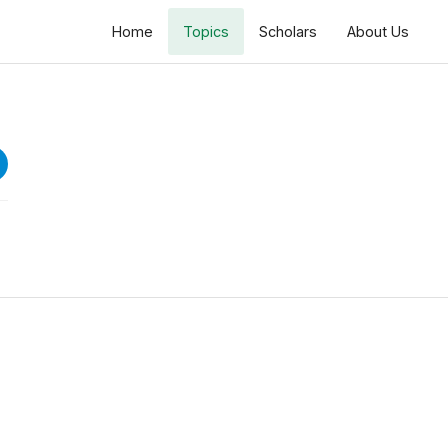
Home
Topics
Scholars
About Us
Majalis e Aza 21 to 24 Muharram
موضوع:آئمہ معصومینؑ نے دین کو آگے بڑھانے کے لئے کن
تدابیر سے استعفادہ کیا
Speeches
21 Muharram
4 views • 1 year ago
44:21
22 Muharram
6 views • 1 year ago
39:10
23 Muharram
3 views • 1 year ago